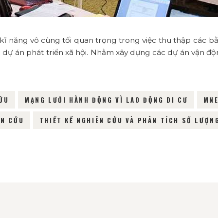
kĩ năng vô cùng tối quan trọng trong việc thu thập các bằ
 dự án phát triển xã hội. Nhằm xây dựng các dự án vận độn
CỨU
MẠNG LƯỚI HÀNH ĐỘNG VÌ LAO ĐỘNG DI CƯ
MN
ÊN CỨU
THIẾT KẾ NGHIÊN CỨU VÀ PHÂN TÍCH SỐ LƯỢN