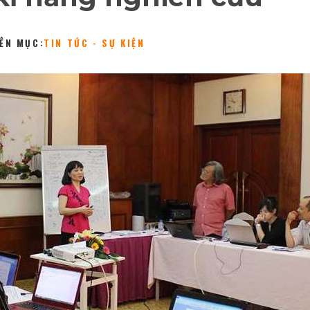
ÊN MỤC:
TIN TỨC - SỰ KIỆN