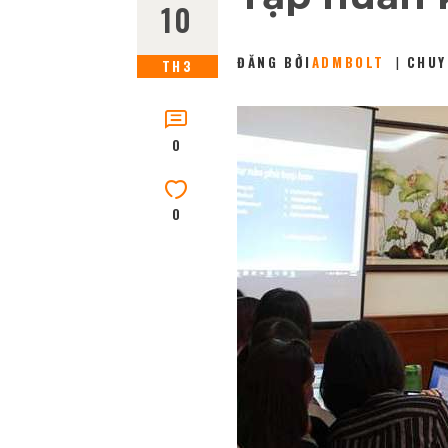
10
ĐĂNG BỞI
ADMBOLT
CHUY
TH3
0
0