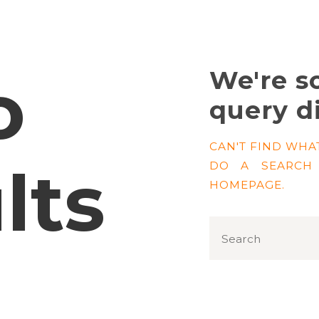
o
We're so
query d
CAN'T FIND WHA
lts
DO A SEARCH
HOMEPAGE
.