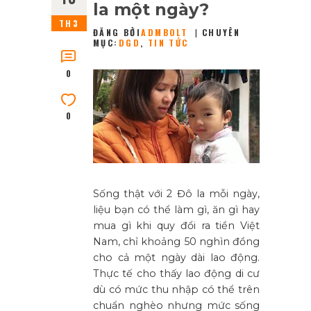
la một ngày?
TH3
ĐĂNG BỞI
ADMBOLT
CHUYÊN
MỤC:
DGD
,
TIN TỨC
0
0
Sống thật với 2 Đô la mỗi ngày,
liệu bạn có thể làm gì, ăn gì hay
mua gì khi quy đổi ra tiền Việt
Nam, chỉ khoảng 50 nghìn đồng
cho cả một ngày dài lao động.
Thực tế cho thấy lao động di cư
dù có mức thu nhập có thể trên
chuẩn nghèo nhưng mức sống