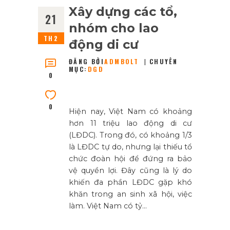
Xây dựng các tổ,
21
nhóm cho lao
TH2
động di cư
ĐĂNG BỞI
ADMBOLT
CHUYÊN
MỤC:
DGD
0
0
Hiện nay, Việt Nam có khoảng
hơn 11 triệu lao động di cư
(LĐDC). Trong đó, có khoảng 1/3
là LĐDC tự do, nhưng lại thiếu tổ
chức đoàn hội để đứng ra bảo
vệ quyền lợi. Đây cũng là lý do
khiến đa phần LĐDC gặp khó
khăn trong an sinh xã hội, việc
làm. Việt Nam có tỷ…