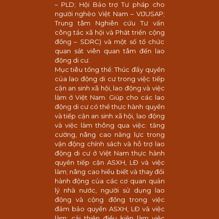
– PLD; Hội Bảo trợ Tư pháp cho
người nghèo Việt Nam – VIJUSAP;
Trung tâm Nghiên cứu Tư vấn
công tác xã hội và Phát triển cộng
đồng – SDRC) và một số tổ chức
quan sát viên quan tâm đến lao
động di cư.
Mục tiêu tổng thể: Thúc đẩy quyền
của lao động di cư trong việc tiếp
cận an sinh xã hội, lao động và việc
làm ở Việt Nam. Giúp cho các lao
động di cư có thể thực hành quyền
và tiếp cận an sinh xã hội, lao động
và việc làm thông qua việc: tăng
cường, nâng cao năng lực trong
vận động chính sách và hỗ trợ lao
động di cư ở Việt Nam thực hành
quyền tiếp cận ASXH, LĐ và việc
làm; nâng cao hiểu biết và thay đổi
hành động của các cơ quan quản
lý nhà nước, người sử dụng lao
động và cộng đồng trong việc
đảm bảo quyền ASXH, LĐ và việc
làm; cải thiện điều kiện làm việc