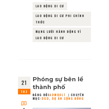
LAO ĐỘNG DI CƯ
LAO ĐỘNG DI CƯ PHI CHÍNH
THỨC
MẠNG LƯỚI HÀNH ĐỘNG VÌ
LAO ĐỘNG DI CƯ
Phóng sự bên lề
21
thành phố
TH2
ĐĂNG BỞI
ADMBOLT
CHUYÊN
MỤC:
DGD
,
DỰ ÁN CỘNG ĐỒNG