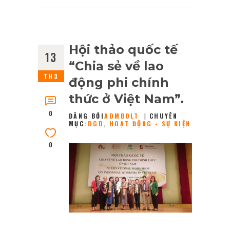
Hội thảo quốc tế
13
“Chia sẻ về lao
TH3
động phi chính
thức ở Việt Nam”.
0
ĐĂNG BỞI
ADMBOLT
CHUYÊN
MỤC:
DGD
,
HOẠT ĐỘNG - SỰ KIỆN
0