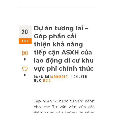
Dự án tương lai –
20
Góp phần cải
TH2
thiện khả năng
tiếp cận ASXH của
lao động di cư khu
0
vực phi chính thức
0
ĐĂNG BỞI
ADMBOLT
CHUYÊN
MỤC:
DGD
Tập huấn “kĩ năng tư vấn” dành
cho các Tư vấn viên của các
điểm cung cấp thông tin cộng