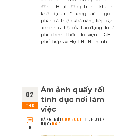
đồng. Hoạt động trong khuôn
khổ dự án “Tương lai” – góp
phần cải thiện khả năng tiếp cận
an sinh xã hội của Lao động di cư
phi chính thức do viện LIGHT
phối hợp với Hội LHPN Thành…
Ám ảnh quấy rối
02
tình dục nơi làm
TH8
việc
ĐĂNG BỞI
ADMBOLT
CHUYÊN
MỤC:
DGD
0