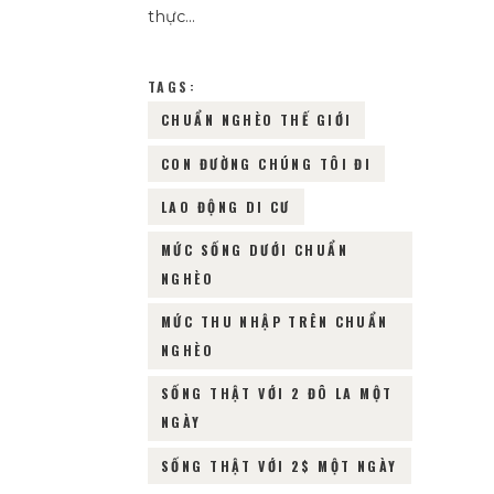
thực…
TAGS:
CHUẨN NGHÈO THẾ GIỚI
CON ĐƯỜNG CHÚNG TÔI ĐI
LAO ĐỘNG DI CƯ
MỨC SỐNG DƯỚI CHUẨN
NGHÈO
MỨC THU NHẬP TRÊN CHUẨN
NGHÈO
SỐNG THẬT VỚI 2 ĐÔ LA MỘT
NGÀY
SỐNG THẬT VỚI 2$ MỘT NGÀY