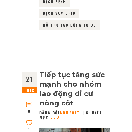
DỊCH BỆNH
DỊCH VOVID-19
HỖ TRỢ LAO ĐỘNG TỰ DO
Tiếp tục tăng sức
21
mạnh cho nhóm
TH12
lao động di cư
nòng cốt
0
ĐĂNG BỞI
ADMBOLT
CHUYÊN
MỤC:
DGD
1