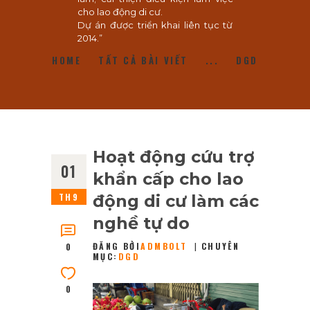
cho lao động di cư.
Dự án được triển khai liên tục từ
2014.”
HOME
TẤT CẢ BÀI VIẾT
...
DGD
Hoạt động cứu trợ
01
khẩn cấp cho lao
TH9
động di cư làm các
nghề tự do
ĐĂNG BỞI
ADMBOLT
CHUYÊN
0
MỤC:
DGD
0