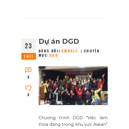
Dự án DGD
23
ĐĂNG BỞI
ADMBOLT
CHUYÊN
MỤC:
DGD
TH11
0
0
Chương trình DGD “Việc làm
thỏa đáng trong khu vực Asean”