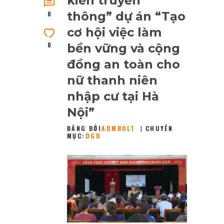
kiến truyền
thông” dự án “Tạo
0
cơ hội việc làm
0
bền vững và cộng
đồng an toàn cho
nữ thanh niên
nhập cư tại Hà
Nội”
ĐĂNG BỞI
ADMBOLT
CHUYÊN
MỤC:
DGD