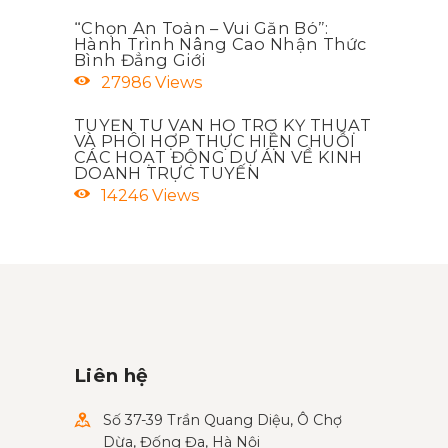
“Chọn An Toàn – Vui Gắn Bó”:
Hành Trình Nâng Cao Nhận Thức
Bình Đẳng Giới
27986
Views
TUYỂN TƯ VẤN HỖ TRỢ KỸ THUẬT
VÀ PHÔI HỢP THỰC HIỆN CHUỖI
CÁC HOẠT ĐỘNG DỰ ÁN VỀ KINH
DOANH TRỰC TUYẾN
14246
Views
Liên hệ
Số 37-39 Trần Quang Diệu, Ô Chợ
Dừa, Đống Đa, Hà Nội