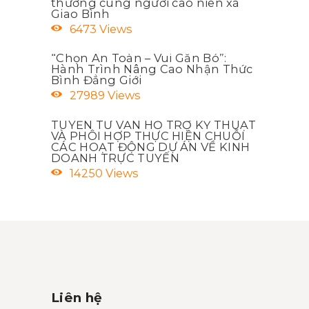
thương cùng người cao niên xã
Giao Bình
6473
Views
“Chọn An Toàn – Vui Gắn Bó”:
Hành Trình Nâng Cao Nhận Thức
Bình Đẳng Giới
27989
Views
TUYỂN TƯ VẤN HỖ TRỢ KỸ THUẬT
VÀ PHÔI HỢP THỰC HIỆN CHUỖI
CÁC HOẠT ĐỘNG DỰ ÁN VỀ KINH
DOANH TRỰC TUYẾN
14250
Views
Liên hệ