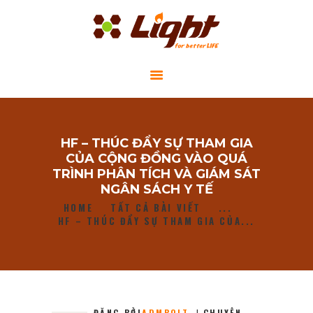
GIỚI THIỆU
HF – THÚC ĐẨY SỰ THAM GIA
DỰ ÁN CỘNG ĐỒNG
CỦA CỘNG ĐỒNG VÀO QUÁ
TIN TỨC
TRÌNH PHÂN TÍCH VÀ GIÁM SÁT
NGÂN SÁCH Y TẾ
LIÊN HỆ
HOME
TẤT CẢ BÀI VIẾT
...
HF – THÚC ĐẨY SỰ THAM GIA CỦA...
ĐĂNG BỞI
ADMBOLT
CHUYÊN