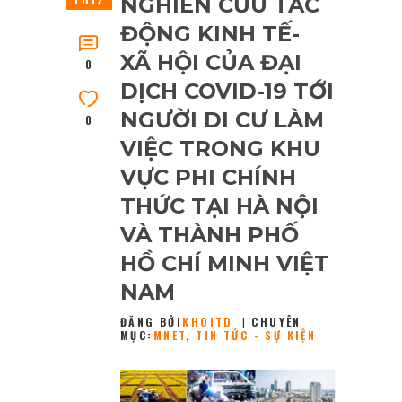
NGHIÊN CỨU TÁC
ĐỘNG KINH TẾ-
XÃ HỘI CỦA ĐẠI
0
DỊCH COVID-19 TỚI
NGƯỜI DI CƯ LÀM
0
VIỆC TRONG KHU
VỰC PHI CHÍNH
THỨC TẠI HÀ NỘI
VÀ THÀNH PHỐ
HỒ CHÍ MINH VIỆT
NAM
ĐĂNG BỞI
KHOITD
CHUYÊN
MỤC:
MNET
,
TIN TỨC - SỰ KIỆN