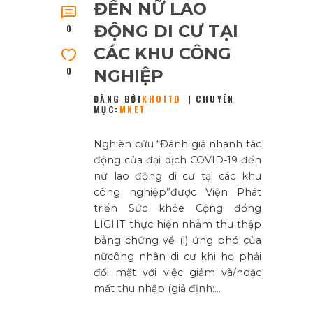
ĐẾN NỮ LAO
ĐỘNG DI CƯ TẠI
0
CÁC KHU CÔNG
0
NGHIỆP
ĐĂNG BỞI
KHOITD
CHUYÊN
MỤC:
MNET
Nghiên cứu “Đánh giá nhanh tác
động của đại dịch COVID-19 đến
nữ lao động di cư tại các khu
công nghiệp”được Viện Phát
triển Sức khỏe Cộng đồng
LIGHT thực hiện nhằm thu thập
bằng chứng về (i) ứng phó của
nữcông nhân di cư khi họ phải
đối mặt với việc giảm và/hoặc
mất thu nhập (giả định:…