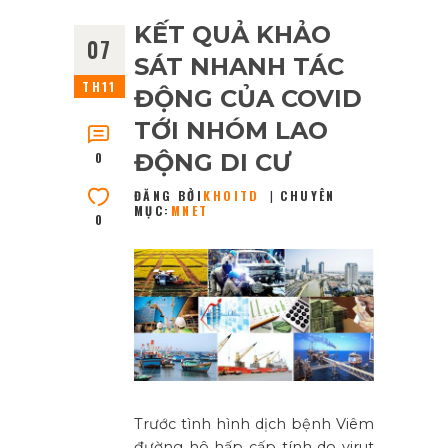
KẾT QUẢ KHẢO
07
SÁT NHANH TÁC
TH11
ĐỘNG CỦA COVID
TỚI NHÓM LAO
ĐỘNG DI CƯ
0
ĐĂNG BỞI
KHOITD
CHUYÊN
MỤC:
MNET
0
Trước tình hình dịch bệnh Viêm
đường hô hấp cấp tính do virut