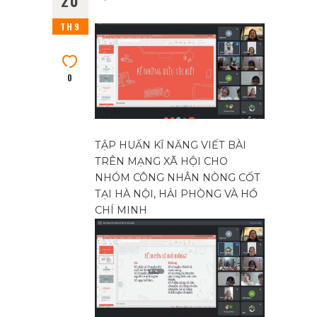
20
TH9
0
TẬP HUẤN KĨ NĂNG VIẾT BÀI
TRÊN MẠNG XÃ HỘI CHO
NHÓM CÔNG NHÂN NÒNG CỐT
TẠI HÀ NỘI, HẢI PHÒNG VÀ HỒ
CHÍ MINH