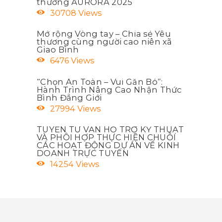
thưởng AURORA 2025
30708
Views
Mở rộng Vòng tay – Chia sẻ Yêu
thương cùng người cao niên xã
Giao Bình
6476
Views
“Chọn An Toàn – Vui Gắn Bó”:
Hành Trình Nâng Cao Nhận Thức
Bình Đẳng Giới
27994
Views
TUYỂN TƯ VẤN HỖ TRỢ KỸ THUẬT
VÀ PHÔI HỢP THỰC HIỆN CHUỖI
CÁC HOẠT ĐỘNG DỰ ÁN VỀ KINH
DOANH TRỰC TUYẾN
14254
Views