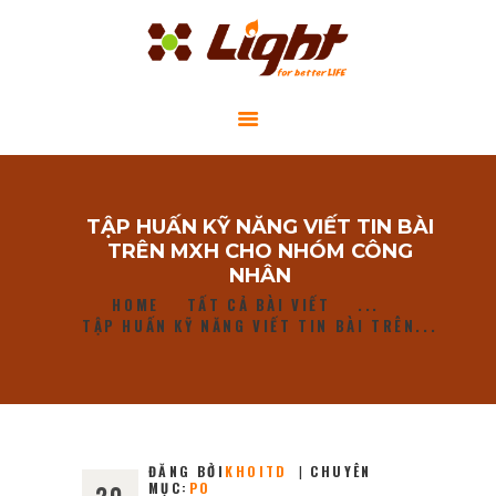
GIỚI THIỆU
TẬP HUẤN KỸ NĂNG VIẾT TIN BÀI
DỰ ÁN CỘNG ĐỒNG
TRÊN MXH CHO NHÓM CÔNG
TIN TỨC
NHÂN
HOME
TẤT CẢ BÀI VIẾT
...
LIÊN HỆ
TẬP HUẤN KỸ NĂNG VIẾT TIN BÀI TRÊN...
ĐĂNG BỞI
KHOITD
CHUYÊN
MỤC:
PO