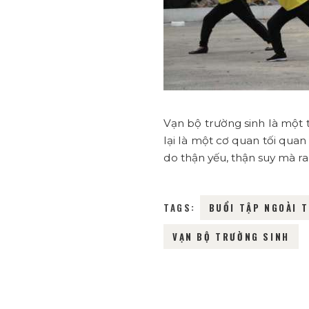
Vạn bộ trường sinh là một 
lại là một cơ quan tối qua
do thận yếu, thận suy mà ra
TAGS:
BUỔI TẬP NGOÀI T
VẠN BỘ TRƯỜNG SINH