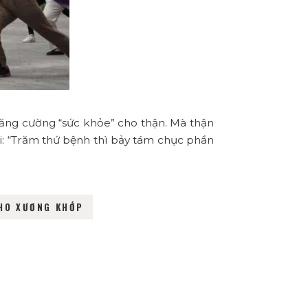
tăng cường “sức khỏe” cho thận. Mà thận
i: “Trăm thứ bệnh thì bảy tám chục phần
HO XƯƠNG KHỚP