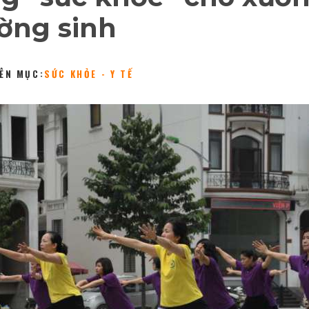
ường sinh
ÊN MỤC:
SỨC KHỎE - Y TẾ