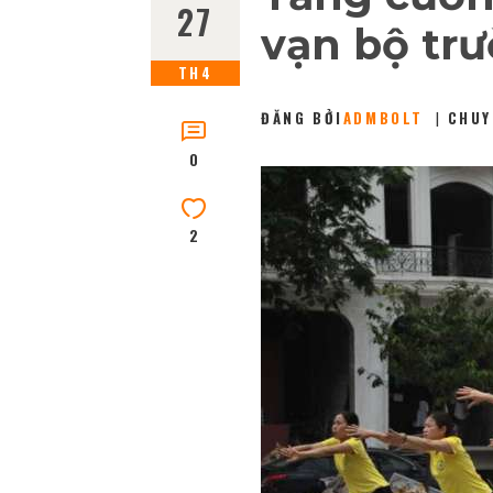
27
vạn bộ tr
TH4
ĐĂNG BỞI
ADMBOLT
CHUY
0
2