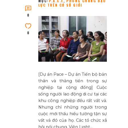
MỤC:
P.A.C.E
,
PHÒNG CHỐNG BẠO
LỰC TRÊN CƠ SỞ GIỚI
0
0
[Dự án Pace – Dự án Tiến bộ bản
thân và thăng tiến trong sự
nghiệp tại cộng đồng] Cuộc
sống người lao động di cư tại các
khu công nghiệp đều rất vất vả.
Nhưng chỉ những người trong
cuộc mới thấu hiểu tường tận sự
vất vả đó của họ. Các tổ chức xã
hội nói chung, Viện Light…