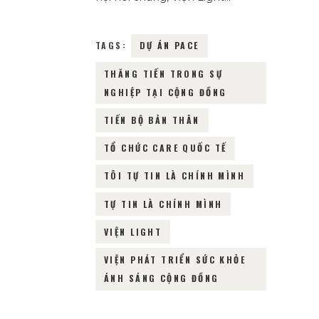
TAGS:
DỰ ÁN PACE
THĂNG TIẾN TRONG SỰ
NGHIỆP TẠI CỘNG ĐỒNG
TIẾN BỘ BẢN THÂN
TỔ CHỨC CARE QUỐC TẾ
TÔI TỰ TIN LÀ CHÍNH MÌNH
TỰ TIN LÀ CHÍNH MÌNH
VIỆN LIGHT
VIỆN PHÁT TRIỂN SỨC KHỎE
ÁNH SÁNG CỘNG ĐỒNG