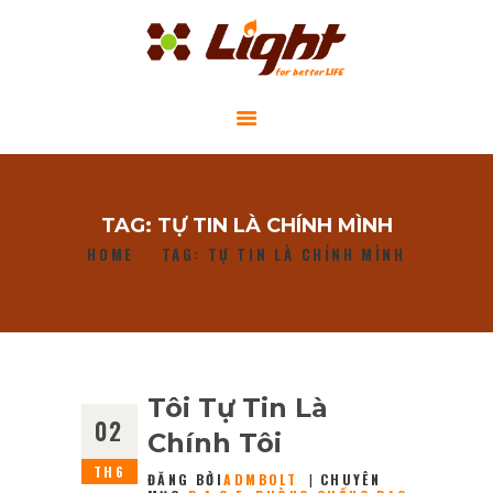
GIỚI THIỆU
TAG: TỰ TIN LÀ CHÍNH MÌNH
DỰ ÁN CỘNG ĐỒNG
HOME
TAG: TỰ TIN LÀ CHÍNH MÌNH
TIN TỨC
LIÊN HỆ
Tôi Tự Tin Là
02
Chính Tôi
TH6
ĐĂNG BỞI
ADMBOLT
CHUYÊN