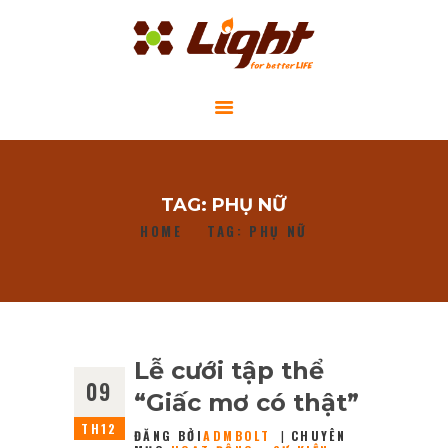
GIỚI THIỆU
TAG: PHỤ NỮ
DỰ ÁN CỘNG ĐỒNG
HOME
TAG: PHỤ NỮ
TIN TỨC
LIÊN HỆ
Lễ cưới tập thể
09
“Giấc mơ có thật”
TH12
ĐĂNG BỞI
ADMBOLT
CHUYÊN