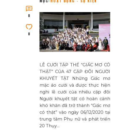
MỤC:
HOẠT ĐỘNG - SỰ KIỆN
0
0
LỄ CƯỚI TẬP THỂ “GIẤC MƠ CÓ
THẬT” CỦA 47 CẶP ĐÔI NGƯỜI
KHUYẾT TẬT Những Giấc mơ
mặc áo cưới và được thực hiện
nghi lễ cưới của nhiều cặp đôi
Người khuyết tật có hoàn cảnh
khó khăn đã trở thành “Giấc mơ
có thật” vào ngày 06/12/2020 tại
trung tâm Phụ nữ và phát triển
20 Thụy…