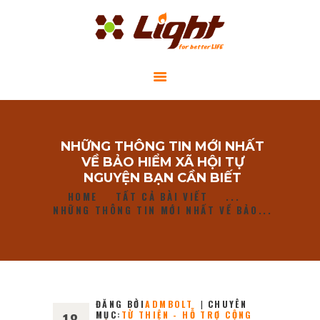
GIỚI THIỆU
NHỮNG THÔNG TIN MỚI NHẤT
DỰ ÁN CỘNG ĐỒNG
VỀ BẢO HIỂM XÃ HỘI TỰ
TIN TỨC
NGUYỆN BẠN CẦN BIẾT
HOME
TẤT CẢ BÀI VIẾT
...
LIÊN HỆ
NHỮNG THÔNG TIN MỚI NHẤT VỀ BẢO...
ĐĂNG BỞI
ADMBOLT
CHUYÊN
MỤC:
TỪ THIỆN - HỖ TRỢ CỘNG