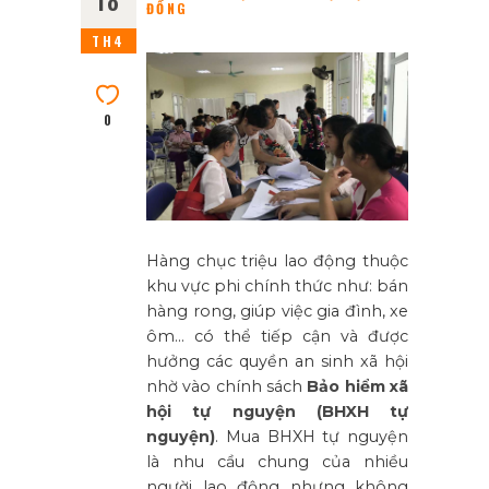
18
ĐỒNG
TH4
0
Hàng chục triệu lao động thuộc
khu vực phi chính thức như: bán
hàng rong, giúp việc gia đình, xe
ôm… có thể tiếp cận và được
hưởng các quyền an sinh xã hội
nhờ vào chính sách
Bảo hiểm xã
hội tự nguyện (BHXH tự
nguyện)
. Mua BHXH tự nguyện
là nhu cầu chung của nhiều
người lao động nhưng không