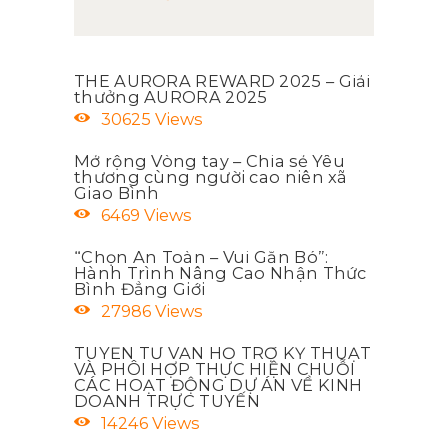
THE AURORA REWARD 2025 – Giải
thưởng AURORA 2025
30625
Views
Mở rộng Vòng tay – Chia sẻ Yêu
thương cùng người cao niên xã
Giao Bình
6469
Views
“Chọn An Toàn – Vui Gắn Bó”:
Hành Trình Nâng Cao Nhận Thức
Bình Đẳng Giới
27986
Views
TUYỂN TƯ VẤN HỖ TRỢ KỸ THUẬT
VÀ PHÔI HỢP THỰC HIỆN CHUỖI
CÁC HOẠT ĐỘNG DỰ ÁN VỀ KINH
DOANH TRỰC TUYẾN
14246
Views