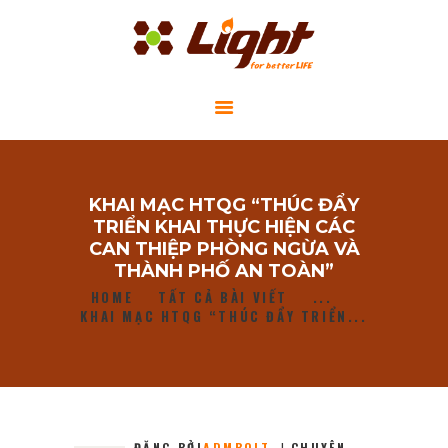
GIỚI THIỆU
KHAI MẠC HTQG “THÚC ĐẨY
DỰ ÁN CỘNG ĐỒNG
TRIỂN KHAI THỰC HIỆN CÁC
TIN TỨC
CAN THIỆP PHÒNG NGỪA VÀ
THÀNH PHỐ AN TOÀN”
LIÊN HỆ
HOME
TẤT CẢ BÀI VIẾT
...
KHAI MẠC HTQG “THÚC ĐẨY TRIỂN...
ĐĂNG BỞI
ADMBOLT
CHUYÊN