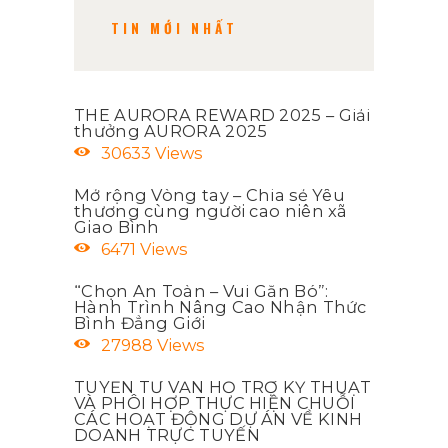
TIN MỚI NHẤT
THE AURORA REWARD 2025 – Giải
thưởng AURORA 2025
30633
Views
Mở rộng Vòng tay – Chia sẻ Yêu
thương cùng người cao niên xã
Giao Bình
6471
Views
“Chọn An Toàn – Vui Gắn Bó”:
Hành Trình Nâng Cao Nhận Thức
Bình Đẳng Giới
27988
Views
TUYỂN TƯ VẤN HỖ TRỢ KỸ THUẬT
VÀ PHÔI HỢP THỰC HIỆN CHUỖI
CÁC HOẠT ĐỘNG DỰ ÁN VỀ KINH
DOANH TRỰC TUYẾN