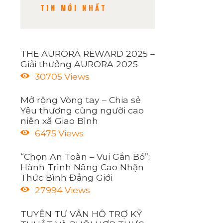
TIN MỚI NHẤT
THE AURORA REWARD 2025 –
Giải thưởng AURORA 2025
30705
Views
Mở rộng Vòng tay – Chia sẻ
Yêu thương cùng người cao
niên xã Giao Bình
6475
Views
“Chọn An Toàn – Vui Gắn Bó”:
Hành Trình Nâng Cao Nhận
Thức Bình Đẳng Giới
27994
Views
TUYỂN TƯ VẤN HỖ TRỢ KỸ