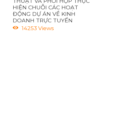
THUẬT VÀ PHÔI HỢP THỰC
HIỆN CHUỖI CÁC HOẠT
ĐỘNG DỰ ÁN VỀ KINH
DOANH TRỰC TUYẾN
14253
Views