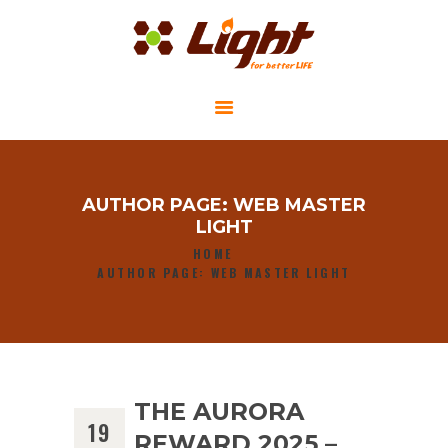
GIỚI THIỆU
AUTHOR PAGE: WEB MASTER
DỰ ÁN CỘNG ĐỒNG
LIGHT
TIN TỨC
HOME
AUTHOR PAGE: WEB MASTER LIGHT
LIÊN HỆ
THE AURORA
19
REWARD 2025 –