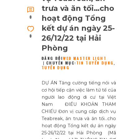
trưa và ăn tối…cho
hoạt động Tổng
0
kết dự án ngày 25-
0
26/12/22 tại Hải
Phòng
ĐĂNG BỞI
WEB MASTER LIGHT
CHUYÊN MỤC:
TIN TUYỂN DỤNG
,
TUYỂN DỤNG
DỰ ÁN Tăng cường tiếng nói và
cơ hội tiếp cận việc làm tử tế của
người lao động di cư tại Việt
Nam ĐIỀU KHOẢN THAM
CHIẾU Đơn vị cung cấp dịch vụ
Teabreak, ăn trưa và ăn tối…cho
hoạt động Tổng kết dự án ngày
25-26/12/22 tại Hải Phòng (Mã