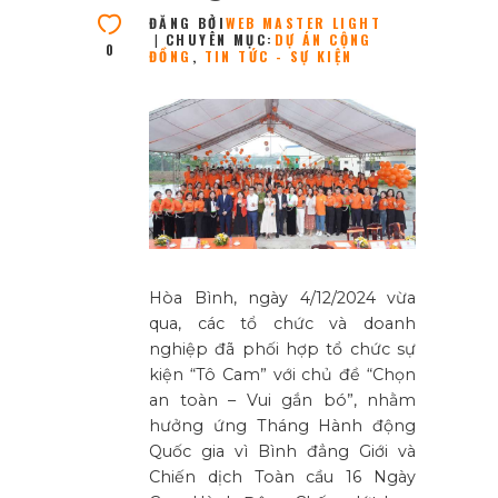
ĐĂNG BỞI
WEB MASTER LIGHT
CHUYÊN MỤC:
DỰ ÁN CỘNG
0
ĐỒNG
,
TIN TỨC - SỰ KIỆN
Hòa Bình, ngày 4/12/2024 vừa
qua, các tổ chức và doanh
nghiệp đã phối hợp tổ chức sự
kiện “Tô Cam” với chủ đề “Chọn
an toàn – Vui gắn bó”, nhằm
hưởng ứng Tháng Hành động
Quốc gia vì Bình đẳng Giới và
Chiến dịch Toàn cầu 16 Ngày