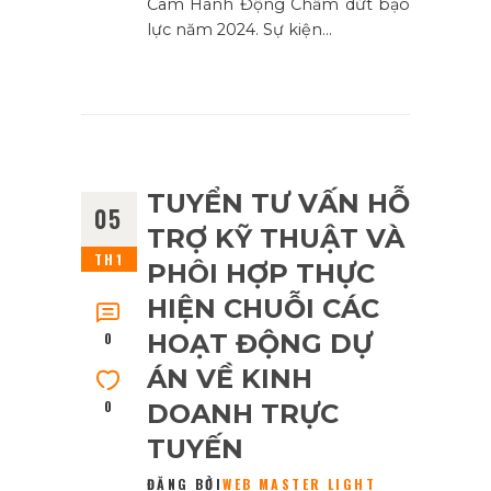
Cam Hành Động Chấm dứt bạo
lực năm 2024. Sự kiện…
TUYỂN TƯ VẤN HỖ
05
TRỢ KỸ THUẬT VÀ
TH1
PHÔI HỢP THỰC
HIỆN CHUỖI CÁC
HOẠT ĐỘNG DỰ
0
ÁN VỀ KINH
0
DOANH TRỰC
TUYẾN
ĐĂNG BỞI
WEB MASTER LIGHT