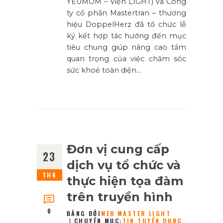
YEUMOM – Viện LIGHT) và Công
ty cổ phần Mastertran – thương
hiệu DoppelHerz đã tổ chức lễ
ký kết hợp tác hướng đến mục
tiêu chung giúp nâng cao tầm
quan trọng của việc chăm sóc
sức khoẻ toàn diện…
Đơn vị cung cấp
23
dịch vụ tổ chức và
TH6
thực hiện tọa đàm
trên truyền hình
0
ĐĂNG BỞI
WEB MASTER LIGHT
CHUYÊN MỤC:
TIN TUYỂN DỤNG
,