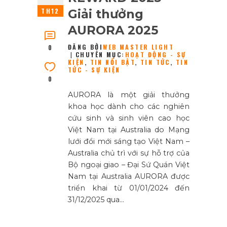
TH12
Giải thưởng
AURORA 2025
ĐĂNG BỞI
WEB MASTER LIGHT
0
CHUYÊN MỤC:
HOẠT ĐỘNG - SỰ
KIỆN
,
TIN NỔI BẬT
,
TIN TỨC
,
TIN
TỨC - SỰ KIỆN
0
AURORA là một giải thưởng
khoa học dành cho các nghiên
cứu sinh và sinh viên cao học
Việt Nam tại Australia do Mạng
lưới đổi mới sáng tạo Việt Nam –
Australia chủ trì với sự hỗ trợ của
Bộ ngoại giao – Đại Sứ Quán Việt
Nam tại Australia AURORA được
triển khai từ 01/01/2024 đến
31/12/2025 qua…