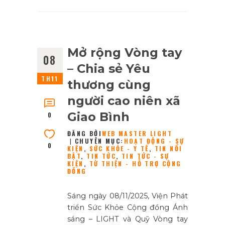
Mở rộng Vòng tay
08
– Chia sẻ Yêu
TH11
thương cùng
người cao niên xã
Giao Bình
0
ĐĂNG BỞI
WEB MASTER LIGHT
CHUYÊN MỤC:
HOẠT ĐỘNG - SỰ
0
KIỆN
,
SỨC KHỎE - Y TẾ
,
TIN NỔI
BẬT
,
TIN TỨC
,
TIN TỨC - SỰ
KIỆN
,
TỪ THIỆN - HỖ TRỢ CỘNG
ĐỒNG
Sáng ngày 08/11/2025, Viện Phát
triển Sức Khỏe Cộng đồng Ánh
sáng – LIGHT và Quỹ Vòng tay