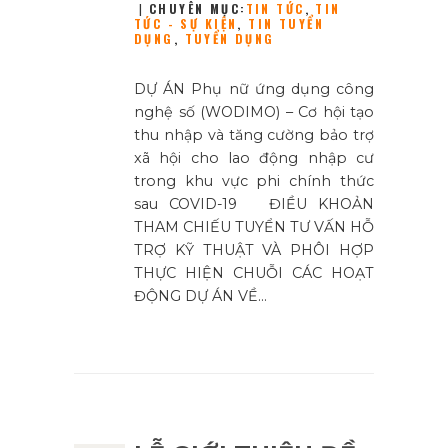
CHUYÊN MỤC:
TIN TỨC
,
TIN
TỨC - SỰ KIỆN
,
TIN TUYỂN
DỤNG
,
TUYỂN DỤNG
DỰ ÁN Phụ nữ ứng dụng công
nghệ số (WODIMO) – Cơ hội tạo
thu nhập và tăng cường bảo trợ
xã hội cho lao động nhập cư
trong khu vực phi chính thức
sau COVID-19 ĐIỀU KHOẢN
THAM CHIẾU TUYỂN TƯ VẤN HỖ
TRỢ KỸ THUẬT VÀ PHÔI HỢP
THỰC HIỆN CHUỖI CÁC HOẠT
ĐỘNG DỰ ÁN VỀ…