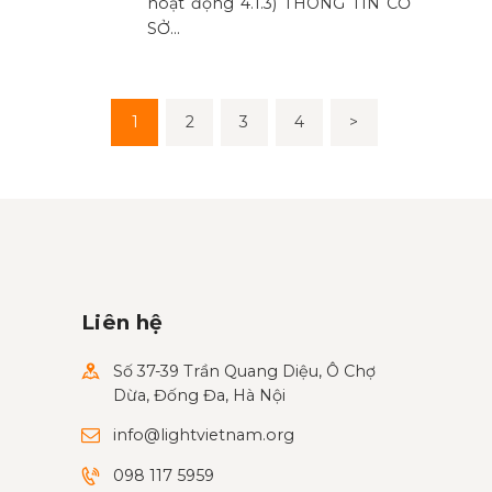
hoạt động 4.1.3) THÔNG TIN CƠ
SỞ…
Phân
PAGE
1
PAGE
2
PAGE
3
PAGE
4
>
trang
bài
viết
Liên hệ
Số 37-39 Trần Quang Diệu, Ô Chợ
Dừa, Đống Đa, Hà Nội
info@lightvietnam.org
098 117 5959