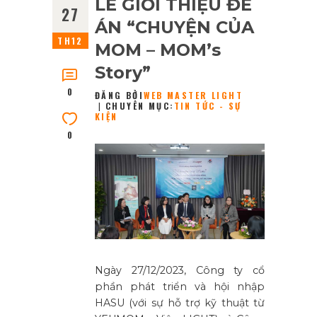
LỄ GIỚI THIỆU ĐỀ
27
ÁN “CHUYỆN CỦA
TH12
MOM – MOM’s
Story”
0
ĐĂNG BỞI
WEB MASTER LIGHT
CHUYÊN MỤC:
TIN TỨC - SỰ
KIỆN
0
Ngày 27/12/2023, Công ty cổ
phần phát triển và hội nhập
HASU (với sự hỗ trợ kỹ thuật từ