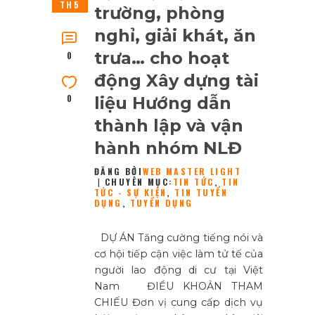
TH5
trường, phòng
nghỉ, giải khát, ăn
trưa… cho hoạt
0
động Xây dựng tài
0
liệu Hướng dẫn
thành lập và vận
hành nhóm NLĐ
ĐĂNG BỞI
WEB MASTER LIGHT
CHUYÊN MỤC:
TIN TỨC
,
TIN
TỨC - SỰ KIỆN
,
TIN TUYỂN
DỤNG
,
TUYỂN DỤNG
DỰ ÁN Tăng cường tiếng nói và
cơ hội tiếp cận việc làm tử tế của
người lao động di cư tại Việt
Nam ĐIỀU KHOẢN THAM
CHIẾU Đơn vị cung cấp dịch vụ