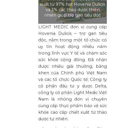
xuất từ 97% hạt Hovenia Dulicis
và 3% các thảo dược thiên
nhiên giúp trợ gan tiêu độc
LIGHT MEDIC đơn vị cung cấp
Hovenia Dulicis – trợ gan tiêu
độc, nằm trong một tổ chức có
uy tín hoạt động nhiều năm
trong lĩnh vực Y tế và chăm sóc
sức khỏe cộng đồng. Đã nhận
được nhiều giải thưởng, bằng
khen của Chính phủ Việt Nam
và các tổ chức Quốc tế; Công ty
cổ phần đầu tư y dược Delta,
công ty cổ phần Light Medic Việt
Nam là những đơn vị chuyên
cung cấp thực phẩm bảo vệ sức
khỏe cao cấp chiết xuất từ thảo
dược tự nhiên.