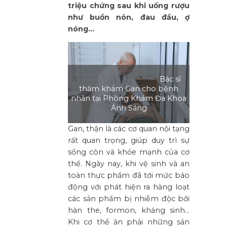
triệu chứng sau khi uống rượu
như buồn nôn, đau đầu, ợ
nóng…
Bác sĩ
thăm khám Gan cho bệnh
nhân tại Phòng Khám Đa Khoa
Ánh Sáng
Gan, thận là các cơ quan nội tạng
rất quan trọng, giúp duy trì sự
sống còn và khỏe mạnh của cơ
thể. Ngày nay, khi vệ sinh và an
toàn thực phẩm đã tới mức báo
động với phát hiện ra hàng loạt
các sản phẩm bị nhiễm độc bởi
hàn the, formon, kháng sinh…
Khi cơ thể ăn phải những sản