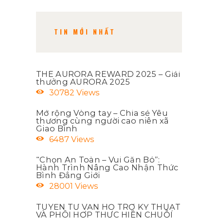
TIN MỚI NHẤT
THE AURORA REWARD 2025 – Giải
thưởng AURORA 2025
30782
Views
Mở rộng Vòng tay – Chia sẻ Yêu
thương cùng người cao niên xã
Giao Bình
6487
Views
“Chọn An Toàn – Vui Gắn Bó”:
Hành Trình Nâng Cao Nhận Thức
Bình Đẳng Giới
28001
Views
TUYỂN TƯ VẤN HỖ TRỢ KỸ THUẬT
VÀ PHÔI HỢP THỰC HIỆN CHUỖI