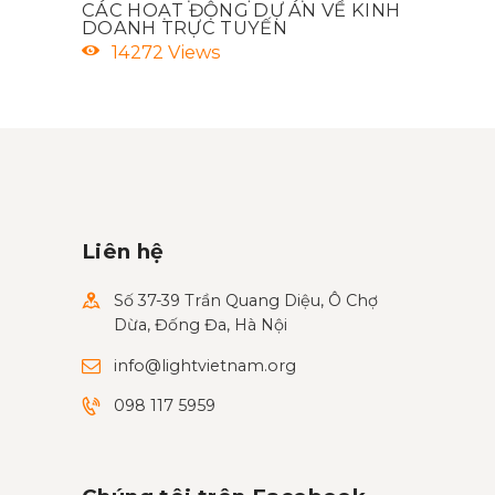
CÁC HOẠT ĐỘNG DỰ ÁN VỀ KINH
DOANH TRỰC TUYẾN
14272
Views
Liên hệ
Số 37-39 Trần Quang Diệu, Ô Chợ
Dừa, Đống Đa, Hà Nội
info@lightvietnam.org
098 117 5959