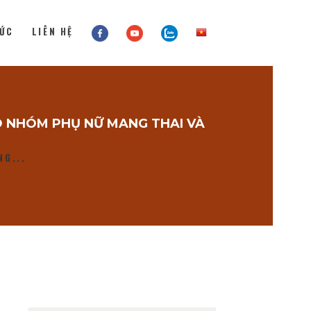
TỨC
LIÊN HỆ
O NHÓM PHỤ NỮ MANG THAI VÀ
NG...