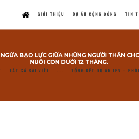
GIỚI THIỆU
DỰ ÁN CỘNG ĐỒNG
TIN 
G NGỪA BẠO LỰC GIỮA NHỮNG NGƯỜI THÂN CH
NUÔI CON DƯỚI 12 THÁNG.
GIỚI THIỆU
E
TẤT CẢ BÀI VIẾT
...
TỔNG KẾT DỰ ÁN IPV – PHÒ
DỰ ÁN CỘNG ĐỒNG
TIN TỨC
LIÊN HỆ