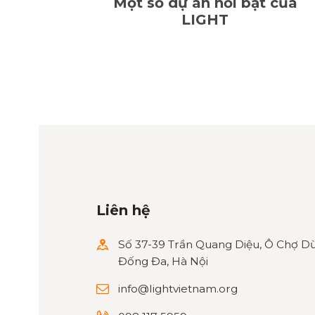
Một số dự án nổi bật của
LIGHT
Liên hệ
Số 37-39 Trần Quang Diệu, Ô Chợ Dừ
Đống Đa, Hà Nội
info@lightvietnam.org