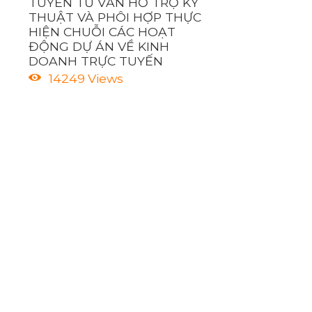
TUYỂN TƯ VẤN HỖ TRỢ KỸ
THUẬT VÀ PHÔI HỢP THỰC
HIỆN CHUỖI CÁC HOẠT
ĐỘNG DỰ ÁN VỀ KINH
DOANH TRỰC TUYẾN
14249
Views