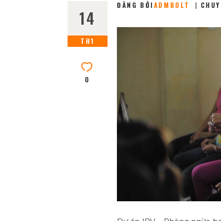
ĐĂNG BỞI
ADMBOLT
CHUY
14
TH1
0