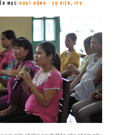
ÊN MỤC:
HOẠT ĐỘNG - SỰ KIỆN
,
IPV