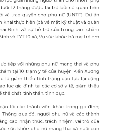
ạo lực giữa những người thân cho nhóm phụ
ưới 12 tháng được tài trợ bởi cơ quan Liên
ới và trao quyền cho phụ nữ (UNTF). Dự án
ển khai thực hiện (cả về mặt kỹ thuật và quản
Thái Bình với sự hỗ trợ của:Trung tâm chăm
 Bình và TYT 10 xã, Vụ sức khỏe bà mẹ trẻ em
rực tiếp với những phụ nữ mang thai và phụ
khám tại 10 trạm y tế của huyện Kiến Xương
êu là giảm thiểu tình trạng bạo lực tại cộng
 lực gia đình tại các cơ sở y tế, giảm thiểu
thể chất, tinh thần, tình dục.
cận tới các thành viên khác trong gia đình;
… Thông qua đó, người phụ nữ và các thành
âng cao nhận thức, trách nhiệm, vai trò của
sóc sức khỏe phụ nữ mang thai và nuôi con