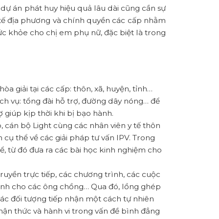
ể dự án phát huy hiệu quả lâu dài cũng cần sự
 tế địa phương và chính quyền các cấp nhằm
sức khỏe cho chị em phụ nữ, đặc biệt là trong
.
òa giải tại các cấp: thôn, xã, huyện, tỉnh…
ch vụ: tổng đài hỗ trợ, đường dây nóng… để
 giúp kịp thời khi bị bạo hành.
 cán bộ Light cùng các nhân viên y tế thôn
 cụ thể về các giải pháp tư vấn IPV. Trong
ể, từ đó đưa ra các bài học kinh nghiệm cho
ruyền trực tiếp, các chương trình, các cuộc
dành cho các ông chồng… Qua đó, lồng ghép
ác đối tượng tiếp nhận một cách tự nhiên
hận thức và hành vi trong vấn đề bình đẳng