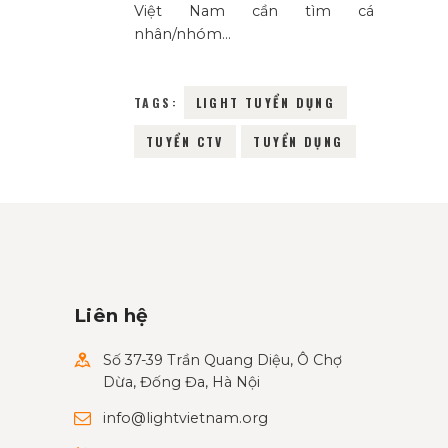
Việt Nam cần tìm cá
nhân/nhóm…
TAGS:
LIGHT TUYỂN DỤNG
TUYỂN CTV
TUYỂN DỤNG
Liên hệ
Số 37-39 Trần Quang Diệu, Ô Chợ
Dừa, Đống Đa, Hà Nội
info@lightvietnam.org