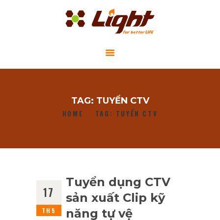
GIỚI THIỆU
TAG: TUYỂN CTV
DỰ ÁN CỘNG ĐỒNG
HOME
TAG: TUYỂN CTV
TIN TỨC
LIÊN HỆ
Tuyển dụng CTV
17
sản xuất Clip kỹ
TH5
năng tự vệ