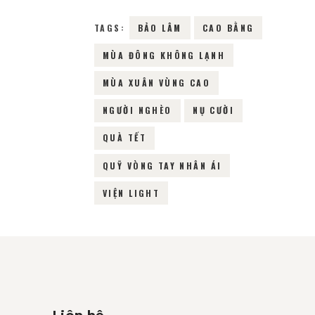
TAGS:
BẢO LÂM
CAO BẰNG
MÙA ĐÔNG KHÔNG LẠNH
MÙA XUÂN VÙNG CAO
NGƯỜI NGHÈO
NỤ CƯỜI
QUÀ TẾT
QUỸ VÒNG TAY NHÂN ÁI
VIỆN LIGHT