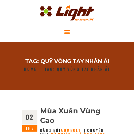
GIỚI THIỆU
TAG: QUỸ VÒNG TAY NHÂN ÁI
DỰ ÁN CỘNG ĐỒNG
HOME
TAG: QUỸ VÒNG TAY NHÂN ÁI
TIN TỨC
LIÊN HỆ
Mùa Xuân Vùng
02
Cao
TH6
ĐĂNG BỞI
ADMBOLT
CHUYÊN