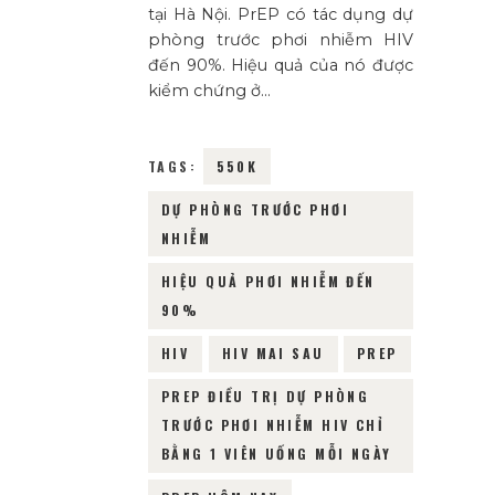
tại Hà Nội. PrEP có tác dụng dự
phòng trước phơi nhiễm HIV
đến 90%. Hiệu quả của nó được
kiểm chứng ở…
TAGS:
550K
DỰ PHÒNG TRƯỚC PHƠI
NHIỄM
HIỆU QUẢ PHƠI NHIỄM ĐẾN
90%
HIV
HIV MAI SAU
PREP
PREP ĐIỀU TRỊ DỰ PHÒNG
TRƯỚC PHƠI NHIỄM HIV CHỈ
BẰNG 1 VIÊN UỐNG MỖI NGÀY