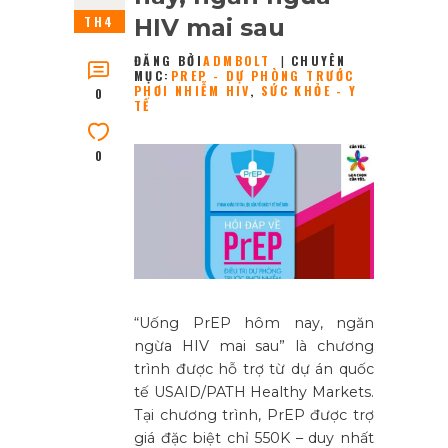
TH4
HIV mai sau
ĐĂNG BỞI
ADMBOLT
CHUYÊN
MỤC:
PREP - DỰ PHÒNG TRƯỚC
PHƠI NHIỄM HIV
,
SỨC KHỎE - Y
0
TẾ
0
“Uống PrEP hôm nay, ngăn
ngừa HIV mai sau” là chương
trình được hỗ trợ từ dự án quốc
tế USAID/PATH Healthy Markets.
Tại chương trình, PrEP được trợ
giá đặc biệt chỉ 550K – duy nhất