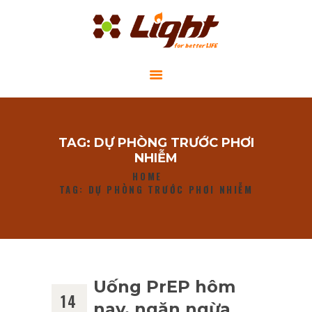
GIỚI THIỆU
TAG: DỰ PHÒNG TRƯỚC PHƠI
DỰ ÁN CỘNG ĐỒNG
NHIỄM
TIN TỨC
HOME
TAG: DỰ PHÒNG TRƯỚC PHƠI NHIỄM
LIÊN HỆ
Uống PrEP hôm
14
nay, ngăn ngừa