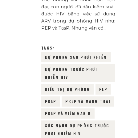
đại, con người đã dần kiểm soát
được HIV bằng việc sử dụng
ARV trong dự phòng HIV như:
PEP và TasP. Nhưng vẫn có…
TAGS:
DỰ PHÒNG SAU PHƠI NHIỄM
DỰ PHÒNG TRƯỚC PHƠI
NHIỄM HIV
ĐIỀU TRỊ DỰ PHÒNG
PEP
PREP
PREP VÀ MANG THAI
PREP VÀ VIÊM GAN B
SỨC MẠNH DỰ PHÒNG TRƯỚC
PHƠI NHIỄM HIV