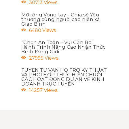
30713
Views
Mở rộng Vòng tay – Chia sẻ Yêu
thương cùng người cao niên xã
Giao Bình
6480
Views
“Chọn An Toàn – Vui Gắn Bó”:
Hành Trình Nâng Cao Nhận Thức
Bình Đẳng Giới
27995
Views
TUYỂN TƯ VẤN HỖ TRỢ KỸ THUẬT
VÀ PHÔI HỢP THỰC HIỆN CHUỖI
CÁC HOẠT ĐỘNG DỰ ÁN VỀ KINH
DOANH TRỰC TUYẾN
14257
Views