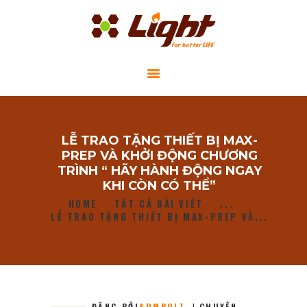
GIỚI THIỆU
LỄ TRAO TẶNG THIẾT BỊ MAX-
DỰ ÁN CỘNG ĐỒNG
PREP VÀ KHỞI ĐỘNG CHƯƠNG
TIN TỨC
TRÌNH “ HÃY HÀNH ĐỘNG NGAY
KHI CÒN CÓ THỂ”
LIÊN HỆ
HOME
TẤT CẢ BÀI VIẾT
...
LỄ TRAO TẶNG THIẾT BỊ MAX-PREP VÀ...
ĐĂNG BỞI
ADMBOLT
CHUYÊN