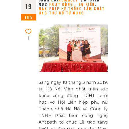
MỤC:
HOẠT ĐỘNG - SỰ KIỆN
,
19
MAX-PREP HỆ THỐNG TẦM SOÁT
UNG THƯ CỔ TỬ CUNG
TH5
0
Sáng ngày 18 tháng 5 năm 2019,
tại Hà Nội Viện phát triển sức
khỏe cộng đồng LIGHT phối
hợp với Hội Liên hiệp phụ nữ
Thành phố Hà Nội và Công ty
TNHH Phát triển công nghệ
Anapath tổ chức Lễ trao tặng
thiết bị tầm soát ung thư Max-