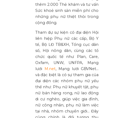
thêm 2.000 Thẻ khám và tư vấn
Sức khoẻ sinh sản miễn phí cho
những phụ nữ thiệt thòi trong
cộng đồng.
Tha
m dự sự kiện có đại diện Hội
liên hiệp Phụ nữ các cấp, Bộ Y
tế, Bộ LĐ TB&XH, Tổng cục dân
số, Hội nông dân, cùng các tổ
chức quốc tế như Plan, Care,
Oxfam, UNW, UNFPA, Mạng
lưới
M.net
, Mạng lưới GBVNet…
và đặc biệt là có sự tham gia của
đại diện các nhóm phụ nữ yếu
thế như: Phụ nữ khuyết tật, phụ
nữ bán hàng rong, nữ lao động
di cư nghèo, giúp việc gia đình,
nữ công nhân, phụ nữ làm việc
tại nhà, nhóm chuyển giới… Đây
cũng chính là đối tượng thụ