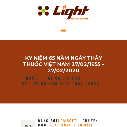
GIỚI THIỆU
KỶ NIỆM 65 NĂM NGÀY THẦY
DỰ ÁN CỘNG ĐỒNG
THUỐC VIỆT NAM 27/02/1955 –
TIN TỨC
27/02/2020
HOME
TẤT CẢ BÀI VIẾT
...
LIÊN HỆ
KỶ NIỆM 65 NĂM NGÀY THẦY THUỐC...
ĐĂNG BỞI
ADMBOLT
CHUYÊN
MỤC:
HOẠT ĐỘNG - SỰ KIỆN