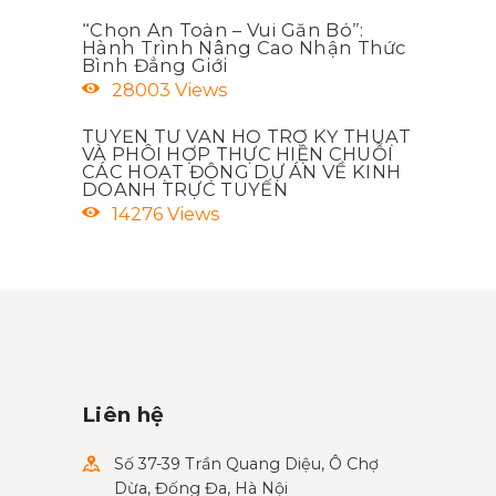
“Chọn An Toàn – Vui Gắn Bó”:
Hành Trình Nâng Cao Nhận Thức
Bình Đẳng Giới
28003
Views
TUYỂN TƯ VẤN HỖ TRỢ KỸ THUẬT
VÀ PHÔI HỢP THỰC HIỆN CHUỖI
CÁC HOẠT ĐỘNG DỰ ÁN VỀ KINH
DOANH TRỰC TUYẾN
14276
Views
Liên hệ
Số 37-39 Trần Quang Diệu, Ô Chợ
Dừa, Đống Đa, Hà Nội